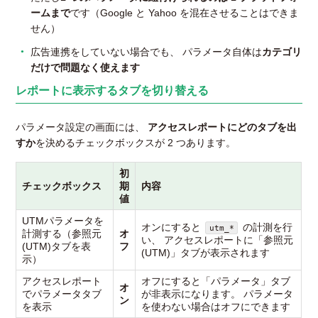
ームまで
です（Google と Yahoo を混在させることはできま
せん）
広告連携をしていない場合でも、 パラメータ自体は
カテゴリ
だけで問題なく使えます
レポートに表示するタブを切り替える
パラメータ設定の画面には、
アクセスレポートにどのタブを出
すか
を決めるチェックボックスが 2 つあります。
初
チェックボックス
期
内容
値
UTMパラメータを
オンにすると
の計測を行
utm_*
計測する（参照元
オ
い、 アクセスレポートに「参照元
(UTM)タブを表
フ
(UTM)」タブが表示されます
示）
アクセスレポート
オフにすると「パラメータ」タブ
オ
でパラメータタブ
が非表示になります。 パラメータ
ン
を表示
を使わない場合はオフにできます