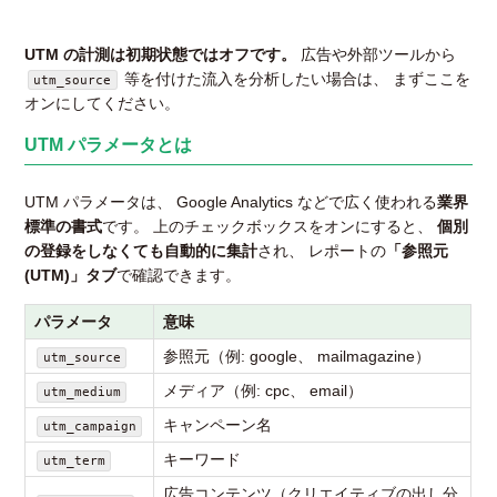
UTM の計測は初期状態ではオフです。
広告や外部ツールから
等を付けた流入を分析したい場合は、 まずここを
utm_source
オンにしてください。
UTM パラメータとは
UTM パラメータは、 Google Analytics などで広く使われる
業界
標準の書式
です。 上のチェックボックスをオンにすると、
個別
の登録をしなくても自動的に集計
され、 レポートの
「参照元
(UTM)」タブ
で確認できます。
パラメータ
意味
参照元（例: google、 mailmagazine）
utm_source
メディア（例: cpc、 email）
utm_medium
キャンペーン名
utm_campaign
キーワード
utm_term
広告コンテンツ（クリエイティブの出し分