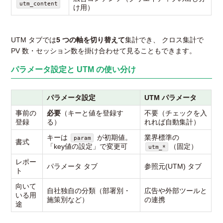
utm_content
け用）
UTM タブでは
5 つの軸を切り替えて
集計でき、 クロス集計で
PV 数・セッション数を掛け合わせて見ることもできます。
パラメータ設定と UTM の使い分け
パラメータ設定
UTM パラメータ
事前の
必要
（キーと値を登録す
不要（チェックを入
登録
る）
れれば自動集計）
キーは
が初期値。
業界標準の
param
書式
「key値の設定」で変更可
（固定）
utm_*
レポー
パラメータ タブ
参照元(UTM) タブ
ト
向いて
自社独自の分類（部署別・
広告や外部ツールと
いる用
施策別など）
の連携
途