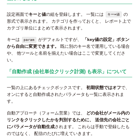
設定画面で
キーと値
の組を登録します。 一覧には
の
キー=値
形式で表示されます。 カテゴリを作っておくと、 レポート上で
カテゴリ単位にまとめて表示されます。
キーは
がデフォルトですが、
「key値の設定」ボタン
param
から自由に変更できます。
既に別のキー名で運用している場合
や、 他ツールと名前を揃えたい場合はここで変更してくださ
い。
「自動作成 (会社単位クリック計測) も表示」について
一覧の上にあるチェックボックスです。
初期状態ではオフ
で、
オンにすると自動作成されたパラメータも一覧に表示されま
す。
自動アプローチ（フォーム営業）では、
どの会社がメール内の
リンクをクリックしたかを判別するために、 送信先の会社ごと
にパラメータが自動生成
されます。 これらは手動で登録したも
のではなく、 配信のたびに増えていきます。