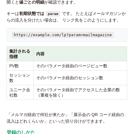
開くと
値ごとの明細
が確認できます。
キーは
初期状態では
です。 たとえばメールマガジンか
param
らの流入を分けたい場合は、 リンク先をこのようにします。
https://example.com/lp?param=mailmagazine
集計される
内容
指標
PV数
そのパラメータ経由のページビュー数
セッション
そのパラメータ経由のセッション数
数
ユニーク会
そのパラメータ経由でアクセスした企業の数
社数
（重複を除く）
「メルマガ経由で何社が来たか」「展示会の QR コード経由の
流入はどれくらいか」といった切り分けができます。
登録のしかた