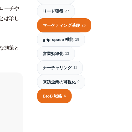
プローチや
リード獲得
27
ことは珍し
マーケティング基礎
26
grip space 機能
18
的な施策と
営業効率化
13
ナーチャリング
11
来訪企業の可視化
9
BtoB 戦略
6