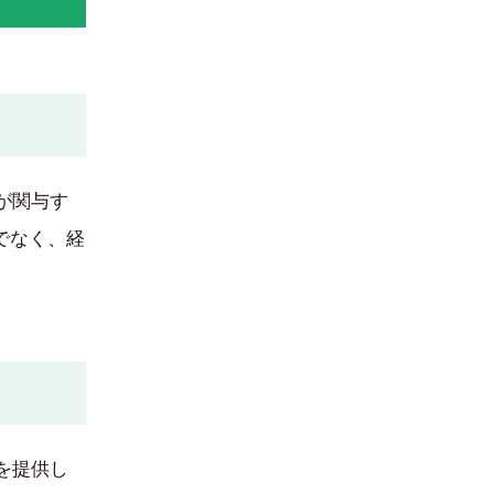
が関与す
でなく、経
を提供し