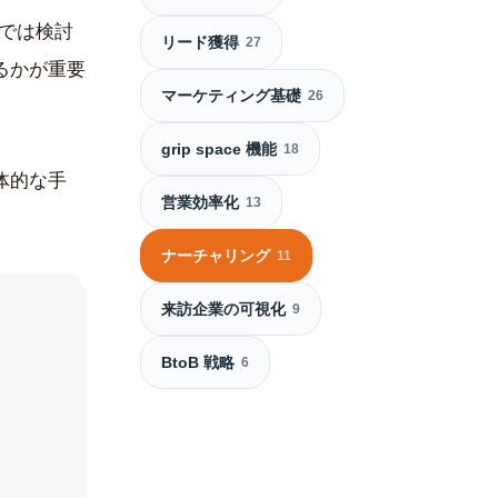
材では検討
リード獲得
27
るかが重要
マーケティング基礎
26
grip space 機能
18
体的な手
営業効率化
13
ナーチャリング
11
来訪企業の可視化
9
BtoB 戦略
6