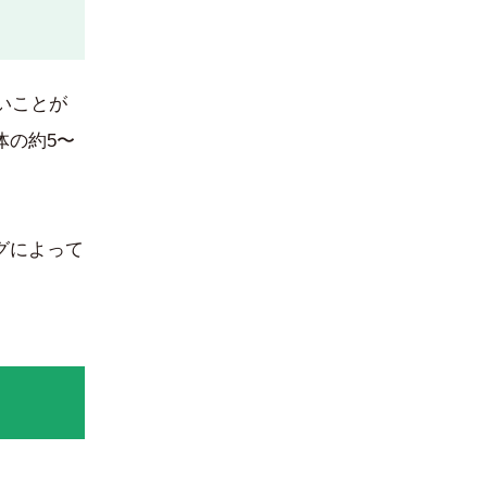
いことが
体の約5〜
グによって